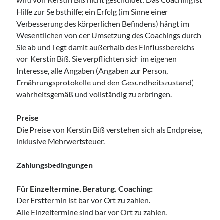
Hilfe zur Selbsthilfe; ein Erfolg (im Sinne einer
Access Foundation ® mit Anja Ziener -
Verbesserung des körperlichen Befindens) hängt im
Dickert
Wesentlichen von der Umsetzung des Coachings durch
,
Kerstin Biß – Räume für mehr… | Ganzheitliche Wegbegleitung &
Coaching, Oedenberger Str. 65/Eingang B, 90491 Nürnberg,
Sie ab und liegt damit außerhalb des Einflussbereichs
Deutschland
von Kerstin Biß. Sie verpflichten sich im eigenen
Mehr Infos
Interesse, alle Angaben (Angaben zur Person,
Ernährungsprotokolle und den Gesundheitszustand)
wahrheitsgemäß und vollständig zu erbringen.
Montag, 10 August 2026
Preise
Access Foundation ® mit Anja Ziener -
Die Preise von Kerstin Biß verstehen sich als Endpreise,
Dickert
inklusive Mehrwertsteuer.
,
Kerstin Biß – Räume für mehr… | Ganzheitliche Wegbegleitung &
Coaching, Oedenberger Str. 65/Eingang B, 90491 Nürnberg,
Deutschland
Zahlungsbedingungen
Mehr Infos
Für Einzeltermine, Beratung, Coaching:
Donnerstag, 13 August 2026
Der Ersttermin ist bar vor Ort zu zahlen.
Alle Einzeltermine sind bar vor Ort zu zahlen.