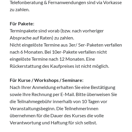
Telefonberatung & Fernanwendungen sind via Vorkasse
Wollgeflüster – Maschen & Miteinander
zu zahlen.
16:30
Uhr bis
18:30
Uhr,
Studio Räume für mehr... | Nürnberg
Mehr Infos
Für Pakete:
Terminpakete sind vorab (bzw. nach vorheriger
Sonntag, 16 August 2026
Absprache auf Raten) zu zahlen.
Nicht eingelöste Termine aus 3er/ 5er-Paketen verfallen
Access Bars® Kurs – Lernen & Anwenden
nach 6 Monaten. Bei 10er-Pakete verfallen nicht
,
Studio Räume für mehr... | Nürnberg
eingelöste Termine nach 12 Monaten. Eine
Mehr Infos
Rückerstattung des Kaufpreises ist nicht möglich.
Für Kurse / Workshops / Seminare:
Mittwoch, 19 August 2026
Nach Ihrer Anmeldung erhalten Sie eine Bestätigung
sowie Ihre Rechnung per E-Mail. Bitte überweisen Sie
Netzwerk-Plausch für Unternehmerinnen
die Teilnahmegebühr innerhalb von 10 Tagen vor
17:30
Uhr bis
19:30
Uhr,
Studio Räume für mehr ... | Nürnberg
Veranstaltungsbeginn. Die TeilnehmerInnen
Mehr Infos
übernehmen für die Dauer des Kurses die volle
Verantwortung und Haftung für sich selbst.
Samstag, 22 August 2026