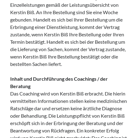
Einzelleistungen gemäß der Leistungsübersicht von
Anfahrt
Kerstin Biß. An Ihre Bestellung sind Sie eine Woche
gebunden. Handelt es sich bei Ihrer Bestellung um die
Erbringung einer Dienstleistung, kommt der Vertrag
zustande, wenn Kerstin Biß Ihre Bestellung oder Ihren
Termin bestätigt. Handelt es sich bei der Bestellung um
Aug. 2026
die Lieferung von Sachen, kommt der Vertrag zustande,
wenn Kerstin Biß Ihre Bestellung bestätigt oder die
bestellten Sachen liefert.
Samstag, 08 August 2026
Inhalt und Durchführung des Coachings / der
Access Foundation ® mit Anja Ziener -
Beratung
Dickert
Das Coaching wird von Kerstin Biß erbracht. Die hierin
,
Kerstin Biß – Räume für mehr… | Ganzheitliche Wegbegleitung &
Coaching, Oedenberger Str. 65/Eingang B, 90491 Nürnberg,
vermittelten Informationen stellen keine medizinischen
Deutschland
Ratschläge dar und ersetzen keine ärztliche Diagnose
Mehr Infos
oder Behandlung. Die Leistungspflicht von Kerstin Biß
erschöpft sich in der Erbringung der Beratung und der
Beantwortung von Rückfragen. Ein konkreter Erfolg
Sonntag, 09 August 2026
wird von Kerstin Biß nicht geschuldet: Das Coaching ist