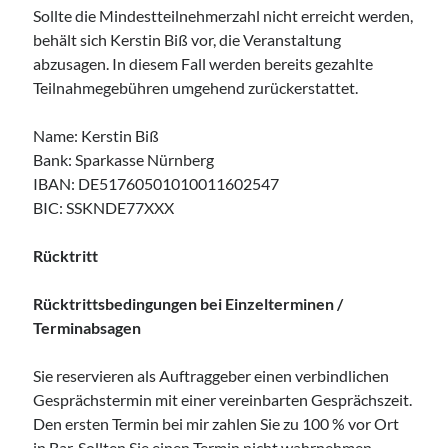
Sollte die Mindestteilnehmerzahl nicht erreicht werden,
behält sich Kerstin Biß vor, die Veranstaltung
HörMuschel-DGS Treff | Begegnung in
abzusagen. In diesem Fall werden bereits gezahlte
Deutscher Gebärdensprache
Teilnahmegebühren umgehend zurückerstattet.
14:00
Uhr bis
15:30
Uhr,
Kerstin Biß – Räume für mehr… |
Ganzheitliche Wegbegleitung & Coaching, Oedenberger Str.
65/Eingang B, 90491 Nürnberg, Deutschland
Name: Kerstin Biß
Mehr Infos
Bank: Sparkasse Nürnberg
IBAN: DE51760501010011602547
Sonntag, 23 August 2026
BIC: SSKNDE77XXX
Rücktritt
Ankerzeit – Aufbruch & neue Klarheit
,
Studio Räume für mehr ... | Nürnberg
Mehr Infos
Rücktrittsbedingungen bei Einzelterminen /
Terminabsagen
Sie reservieren als Auftraggeber einen verbindlichen
Gesprächstermin mit einer vereinbarten Gesprächszeit.
Den ersten Termin bei mir zahlen Sie zu 100 % vor Ort
in Bar. Sollten Sie einen Termin nicht wahrnehmen