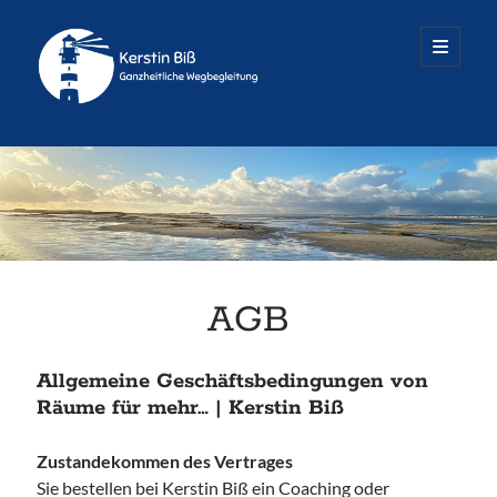
Räume
open
primary
menu
für
mehr
Sidebar
...
Termine nach Vereinbarung
Dienstag – Freitag
Alle Infos & Kontakt
AGB
Allgemeine Geschäftsbedingungen von
Räume für mehr… | Kerstin Biß
Räume für mehr…
Zustandekommen des Vertrages
Oedenberger Straße 65 · Eingang B
Sie bestellen bei Kerstin Biß ein Coaching oder
90491 Nürnberg