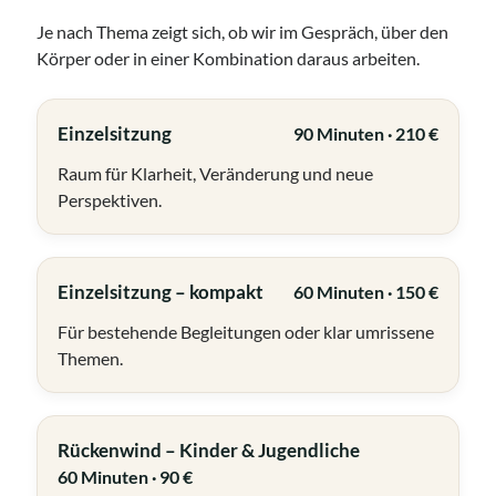
Je nach Thema zeigt sich, ob wir im Gespräch, über den
Access Foundation ® mit Anja Ziener -
Körper oder in einer Kombination daraus arbeiten.
Dickert
,
Kerstin Biß – Räume für mehr… | Ganzheitliche Wegbegleitung &
Coaching, Oedenberger Str. 65/Eingang B, 90491 Nürnberg,
Deutschland
Einzelsitzung
90 Minuten · 210 €
Mehr Infos
Raum für Klarheit, Veränderung und neue
Perspektiven.
Sonntag, 09 August 2026
Access Foundation ® mit Anja Ziener -
Einzelsitzung – kompakt
60 Minuten · 150 €
Dickert
,
Kerstin Biß – Räume für mehr… | Ganzheitliche Wegbegleitung &
Für bestehende Begleitungen oder klar umrissene
Coaching, Oedenberger Str. 65/Eingang B, 90491 Nürnberg,
Deutschland
Themen.
Mehr Infos
Rückenwind – Kinder & Jugendliche
Montag, 10 August 2026
60 Minuten · 90 €