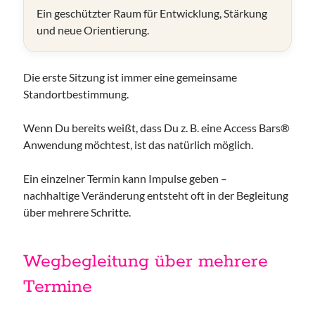
Access Foundation ® mit Anja Ziener -
Ein geschützter Raum für Entwicklung, Stärkung
Dickert
und neue Orientierung.
,
Kerstin Biß – Räume für mehr… | Ganzheitliche Wegbegleitung &
Coaching, Oedenberger Str. 65/Eingang B, 90491 Nürnberg,
Deutschland
Mehr Infos
Die erste Sitzung ist immer eine gemeinsame
Standortbestimmung.
Donnerstag, 13 August 2026
Wenn Du bereits weißt, dass Du z. B. eine Access Bars®
Anwendung möchtest, ist das natürlich möglich.
Wollgeflüster – Maschen & Miteinander
16:30
Uhr bis
18:30
Uhr,
Studio Räume für mehr... | Nürnberg
Ein einzelner Termin kann Impulse geben –
Mehr Infos
nachhaltige Veränderung entsteht oft in der Begleitung
über mehrere Schritte.
Sonntag, 16 August 2026
Wegbegleitung über mehrere
Access Bars® Kurs – Lernen & Anwenden
Termine
,
Studio Räume für mehr... | Nürnberg
Mehr Infos