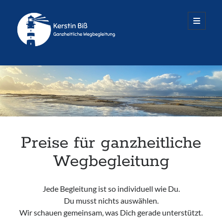
Räume
open
primary
menu
für
mehr
Sidebar
...
Termine nach Vereinbarung
Dienstag – Freitag
Alle Infos & Kontakt
Preise für ganzheitliche
Wegbegleitung
Jede Begleitung ist so individuell wie Du.
Räume für mehr…
Du musst nichts auswählen.
Oedenberger Straße 65 · Eingang B
Wir schauen gemeinsam, was Dich gerade unterstützt.
90491 Nürnberg