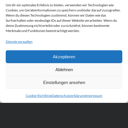
Um dir ein optimales Erlebnis zu bieten, verwenden wir Technologien wie
Cookies, um Geräteinformationen zu speichern und/oder darauf zuzugreifen.
Wenn du diesen Technologien zustimmst, können wir Daten wie das
Surfverhalten oder eindeutige IDs auf dieser Website verarbeiten. Wenn du
deine Zustimmung nicht erteilst oder zurückziehst, können bestimmte
Merkmale und Funktionen beeinträchtigt werden.
Dienste verwalten
Akzeptieren
Ablehnen
Einstellungen ansehen
Cookie-Richtlinie
Datenschutzerklärung
Impressum
Scroll
to
the
top