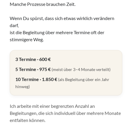
Manche Prozesse brauchen Zeit.
Mittwoch, 19 August 2026
Wenn Du spürst, dass sich etwas wirklich verändern
darf,
Netzwerk-Plausch für Unternehmerinnen
ist die Begleitung über mehrere Termine oft der
17:30
Uhr bis
19:30
Uhr,
Studio Räume für mehr ... | Nürnberg
stimmigere Weg.
Mehr Infos
3 Termine · 600 €
Samstag, 22 August 2026
5 Termine · 975 €
(meist über 3–4 Monate verteilt)
HörMuschel-DGS Treff | Begegnung in
10 Termine · 1.850 €
(als Begleitung über ein Jahr
Deutscher Gebärdensprache
hinweg)
14:00
Uhr bis
15:30
Uhr,
Kerstin Biß – Räume für mehr… |
Ganzheitliche Wegbegleitung & Coaching, Oedenberger Str.
65/Eingang B, 90491 Nürnberg, Deutschland
Mehr Infos
Ich arbeite mit einer begrenzten Anzahl an
Begleitungen, die sich individuell über mehrere Monate
entfalten können.