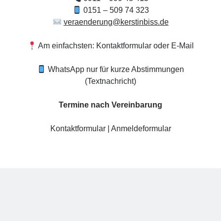
0151 – 509 74 323
Ankerzeit – Aufbruch & neue Klarheit
veraenderung@kerstinbiss.de
,
Studio Räume für mehr ... | Nürnberg
Mehr Infos
Am einfachsten: Kontaktformular oder E-Mail
WhatsApp nur für kurze Abstimmungen
Donnerstag, 03 September 2026
(Textnachricht)
Wollgeflüster – Maschen & Miteinander
Termine nach Vereinbarung
16:30
Uhr bis
18:30
Uhr,
Studio Räume für mehr... | Nürnberg
Mehr Infos
Kontaktformular
|
Anmeldeformular