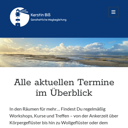
Räume
open
primary
menu
für
mehr
Sidebar
...
Termine nach Vereinbarung
Dienstag – Freitag
Alle Infos & Kontakt
Alle aktuellen Termine
im Überblick
In den Räumen für mehr… Findest Du regelmäßig
Räume für mehr…
Workshops, Kurse und Treffen – von der Ankerzeit über
Oedenberger Straße 65 · Eingang B
Körpergeflüster bis hin zu Wollgeflüster oder dem
90491 Nürnberg