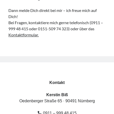
Dann melde Dich direkt bei mir – ich freue mich auf
Mittwoch, 19 August 2026
Dich!
Bei Fragen, kontaktiere mich gerne telefonisch (0911 –
999 48 415 oder 0151-509 74 323) oder über das
Netzwerk-Plausch für Unternehmerinnen
Kontaktformular.
17:30
Uhr bis
19:30
Uhr,
Studio Räume für mehr ... | Nürnberg
Mehr Infos
Samstag, 22 August 2026
HörMuschel-DGS Treff | Begegnung in
Deutscher Gebärdensprache
14:00
Uhr bis
15:30
Uhr,
Kerstin Biß – Räume für mehr… |
Kontakt
Ganzheitliche Wegbegleitung & Coaching, Oedenberger Str.
65/Eingang B, 90491 Nürnberg, Deutschland
Mehr Infos
Kerstin Biß
Oedenberger Straße 65 · 90491 Nürnberg
Sonntag, 23 August 2026
0911 – 999 48 415