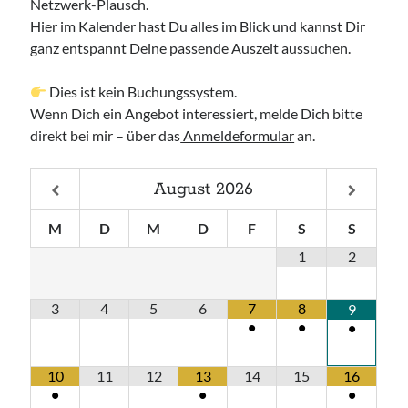
Netzwerk-Plausch.
Hier im Kalender hast Du alles im Blick und kannst Dir
Anfahrt
ganz entspannt Deine passende Auszeit aussuchen.
Dies ist kein Buchungssystem.
Wenn Dich ein Angebot interessiert, melde Dich bitte
direkt bei mir – über das
Anmeldeformular
an.
Aug. - Sep. 2026
August
2026
Sonntag, 09 August 2026
M
D
M
D
F
S
S
Access Foundation ® mit Anja Ziener -
1
2
Dickert
,
Kerstin Biß – Räume für mehr… | Ganzheitliche Wegbegleitung &
Coaching, Oedenberger Str. 65/Eingang B, 90491 Nürnberg,
3
4
5
6
7
8
9
Deutschland
Mehr Infos
•
•
•
10
11
12
13
14
15
16
Montag, 10 August 2026
•
•
•