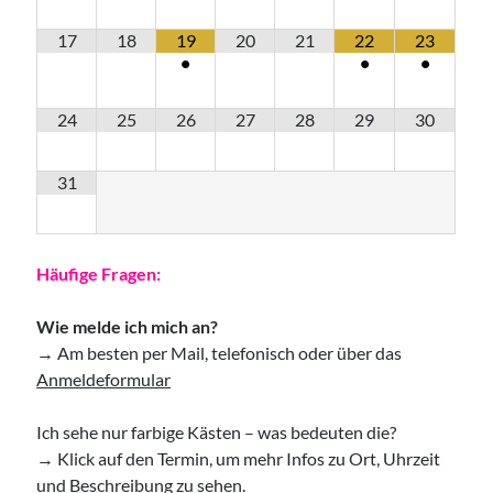
Access Foundation ® mit Anja Ziener -
17
18
19
20
21
22
23
Dickert
•
•
•
,
Kerstin Biß – Räume für mehr… | Ganzheitliche Wegbegleitung &
Coaching, Oedenberger Str. 65/Eingang B, 90491 Nürnberg,
Deutschland
24
25
26
27
28
29
30
Mehr Infos
31
Donnerstag, 13 August 2026
Wollgeflüster – Maschen & Miteinander
Häufige Fragen:
16:30
Uhr bis
18:30
Uhr,
Studio Räume für mehr... | Nürnberg
Mehr Infos
Wie melde ich mich an?
→ Am besten per Mail, telefonisch oder über das
Anmeldeformular
Sonntag, 16 August 2026
Ich sehe nur farbige Kästen – was bedeuten die?
Access Bars® Kurs – Lernen & Anwenden
→ Klick auf den Termin, um mehr Infos zu Ort, Uhrzeit
,
Studio Räume für mehr... | Nürnberg
und Beschreibung zu sehen.
Mehr Infos