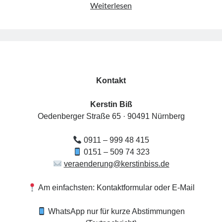
Raum
Weiterlesen
Access Foundation ® mit Anja Ziener -
für
Dickert
Begegnung
,
Kerstin Biß – Räume für mehr… | Ganzheitliche Wegbegleitung &
–
Coaching, Oedenberger Str. 65/Eingang B, 90491 Nürnberg,
Der
Deutschland
Mehr Infos
kleine
Markt
Kontakt
der
Sonntag, 09 August 2026
Möglichkeiten
Kerstin Biß
Oedenberger Straße 65 · 90491 Nürnberg
Access Foundation ® mit Anja Ziener -
Dickert
0911 – 999 48 415
,
Kerstin Biß – Räume für mehr… | Ganzheitliche Wegbegleitung &
Coaching, Oedenberger Str. 65/Eingang B, 90491 Nürnberg,
0151 – 509 74 323
Deutschland
veraenderung@kerstinbiss.de
Mehr Infos
Am einfachsten: Kontaktformular oder E-Mail
Montag, 10 August 2026
WhatsApp nur für kurze Abstimmungen