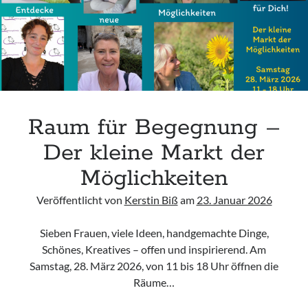
Anfahrt
Aug. 2026
Raum für Begegnung –
Freitag, 07 August 2026
Der kleine Markt der
Möglichkeiten
Access Foundation ® mit Anja Ziener -
Dickert
Veröffentlicht von
Kerstin Biß
am
23. Januar 2026
,
Kerstin Biß – Räume für mehr… | Ganzheitliche Wegbegleitung &
Coaching, Oedenberger Str. 65/Eingang B, 90491 Nürnberg,
Sieben Frauen, viele Ideen, handgemachte Dinge,
Deutschland
Mehr Infos
Schönes, Kreatives – offen und inspirierend. Am
Samstag, 28. März 2026, von 11 bis 18 Uhr öffnen die
Räume…
Samstag, 08 August 2026