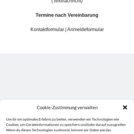
(Textnachricht)
Access Foundation ® mit Anja Ziener -
Dickert
Termine nach Vereinbarung
,
Kerstin Biß – Räume für mehr… | Ganzheitliche Wegbegleitung &
Coaching, Oedenberger Str. 65/Eingang B, 90491 Nürnberg,
Deutschland
Kontaktformular
|
Anmeldeformular
Mehr Infos
Donnerstag, 13 August 2026
Wollgeflüster – Maschen & Miteinander
16:30
Uhr bis
18:30
Uhr,
Studio Räume für mehr... | Nürnberg
Mehr Infos
Sonntag, 16 August 2026
Cookie-Zustimmung verwalten
Access Bars® Kurs – Lernen & Anwenden
Um dir ein optimales Erlebnis zu bieten, verwenden wir Technologien wie
,
Studio Räume für mehr... | Nürnberg
Cookies, um Geräteinformationen zu speichern und/oder darauf zuzugreifen.
Mehr Infos
Wenn du diesen Technologien zustimmst, können wir Daten wie das