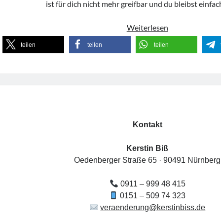
ist für dich nicht mehr greifbar und du bleibst einfac
Gemeinsam
Weiterlesen
im
teilen
teilen
teilen
Gespräch
„Was
ich
dir
noch
sagen
wollte….!“
Kontakt
Kerstin Biß
Oedenberger Straße 65 · 90491 Nürnberg
0911 – 999 48 415
0151 – 509 74 323
veraenderung@kerstinbiss.de