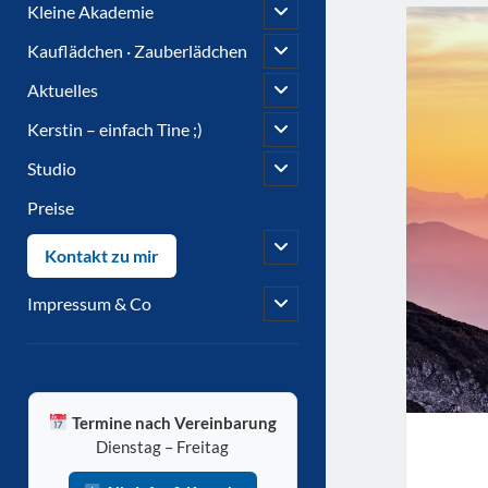
open
Kleine Akademie
child
menu
open
Kauflädchen · Zauberlädchen
child
menu
open
Aktuelles
child
menu
open
Kerstin – einfach Tine ;)
child
menu
open
Studio
child
menu
Preise
open
Kontakt zu mir
child
menu
open
Impressum & Co
child
menu
Sidebar
Termine nach Vereinbarung
Dienstag – Freitag