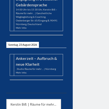
Gebärdensprache
14:00
Uhr bis
15:30
Uhr,
Kerstin Biß –
Räume für mehr… | Ganzheitliche
Wegbegleitung & Coaching,
Oedenberger Str. 65/Eingang B, 90491
Nürnberg, Deutschland
Mehr Infos
Sonntag, 23 August 2026
Ankerzeit – Aufbruch &
neue Klarheit
,
Studio Räume für mehr ... | Nürnberg
Mehr Infos