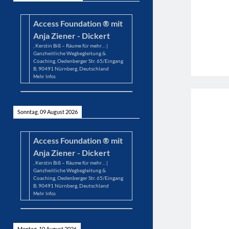
Access Foundation ® mit
Anja Ziener - Dickert
,
Kerstin Biß – Räume für mehr… |
Ganzheitliche Wegbegleitung &
Coaching, Oedenberger Str. 65/Eingang
B, 90491 Nürnberg, Deutschland
Mehr Infos
Sonntag, 09 August 2026
Access Foundation ® mit
Anja Ziener - Dickert
,
Kerstin Biß – Räume für mehr… |
Ganzheitliche Wegbegleitung &
Coaching, Oedenberger Str. 65/Eingang
B, 90491 Nürnberg, Deutschland
Mehr Infos
Montag, 10 August 2026