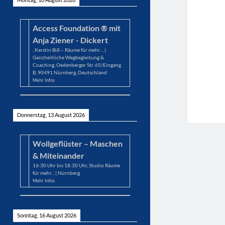
Access Foundation ® mit
Anja Ziener - Dickert
,
Kerstin Biß – Räume für mehr… |
Ganzheitliche Wegbegleitung &
Coaching, Oedenberger Str. 65/Eingang
B, 90491 Nürnberg, Deutschland
Mehr Infos
Donnerstag, 13 August 2026
Wollgeflüster – Maschen
& Miteinander
16:30
Uhr bis
18:30
Uhr,
Studio Räume
für mehr... | Nürnberg
Mehr Infos
Sonntag, 16 August 2026