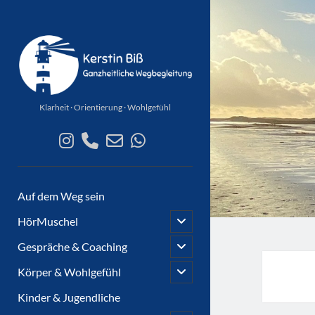
Räume
für
mehr
...
Klarheit · Orientierung · Wohlgefühl
instagram
phone
email-
whatsapp
form
Auf dem Weg sein
open
HörMuschel
child
menu
open
Gespräche & Coaching
child
menu
open
Körper & Wohlgefühl
child
menu
Kinder & Jugendliche