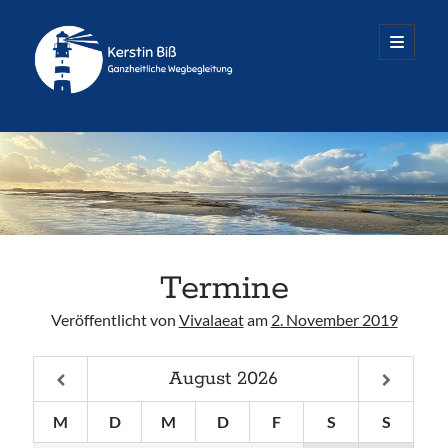
Räume
open
primary
menu
für
mehr
Sidebar
...
Termine nach Vereinbarung
Dienstag – Freitag
Alle Infos & Kontakt
Termine
Veröffentlicht von
Vivalaeat
am
2. November 2019
August
2026
Räume für mehr…
Oedenberger Straße 65 · Eingang B
M
D
M
D
F
S
S
90491 Nürnberg