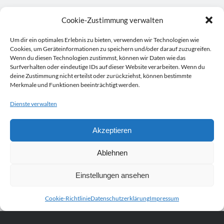
Cookie-Zustimmung verwalten
Mittwoch, 19 August 2026
Um dir ein optimales Erlebnis zu bieten, verwenden wir Technologien wie
Netzwerk-Plausch für Unternehmerinnen
Cookies, um Geräteinformationen zu speichern und/oder darauf zuzugreifen.
Wenn du diesen Technologien zustimmst, können wir Daten wie das
17:30
Uhr bis
19:30
Uhr,
Studio Räume für mehr ... | Nürnberg
Surfverhalten oder eindeutige IDs auf dieser Website verarbeiten. Wenn du
Mehr Infos
deine Zustimmung nicht erteilst oder zurückziehst, können bestimmte
Merkmale und Funktionen beeinträchtigt werden.
Samstag, 22 August 2026
Dienste verwalten
HörMuschel-DGS Treff | Begegnung in
Akzeptieren
Deutscher Gebärdensprache
14:00
Uhr bis
15:30
Uhr,
Kerstin Biß – Räume für mehr… |
Ablehnen
Ganzheitliche Wegbegleitung & Coaching, Oedenberger Str.
65/Eingang B, 90491 Nürnberg, Deutschland
Einstellungen ansehen
Mehr Infos
Cookie-Richtlinie
Datenschutzerklärung
Impressum
Scroll