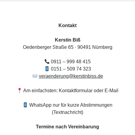
HörMuschel-DGS Treff | Begegnung in
Deutscher Gebärdensprache
Kontakt
14:00
Uhr bis
15:30
Uhr,
Kerstin Biß – Räume für mehr… |
Ganzheitliche Wegbegleitung & Coaching, Oedenberger Str.
65/Eingang B, 90491 Nürnberg, Deutschland
Kerstin Biß
Mehr Infos
Oedenberger Straße 65 · 90491 Nürnberg
Sonntag, 23 August 2026
0911 – 999 48 415
0151 – 509 74 323
veraenderung@kerstinbiss.de
Ankerzeit – Aufbruch & neue Klarheit
,
Studio Räume für mehr ... | Nürnberg
Mehr Infos
Am einfachsten: Kontaktformular oder E-Mail
WhatsApp nur für kurze Abstimmungen
(Textnachricht)
Termine nach Vereinbarung