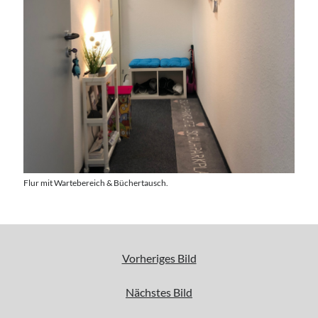
Anfahrt
Aug. 2026
Samstag, 08 August 2026
Flur mit Wartebereich & Büchertausch.
Access Foundation ® mit Anja Ziener -
Dickert
,
Kerstin Biß – Räume für mehr… | Ganzheitliche Wegbegleitung &
Coaching, Oedenberger Str. 65/Eingang B, 90491 Nürnberg,
Deutschland
Mehr Infos
Vorheriges Bild
Nächstes Bild
Sonntag, 09 August 2026