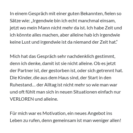
Anfahrt
In einem Gespräch mit einer guten Bekannten, fielen so
Sätze wie: „Irgendwie bin ich echt manchmal einsam,
jetzt wo mein Mann nicht mehr da ist. Ich habe Zeit und
ich könnte alles machen, aber alleine hab ich irgendwie
keine Lust und irgendwie ist da niemand der Zeit hat.“
Aug. 2026
Mich hat das Gespräch sehr nachdenklich gestimmt,
Samstag, 08 August 2026
denn ich denke, damit ist sie nicht alleine. Ob es jetzt
der Partner ist, der gestorben ist, oder sich getrennt hat.
Die Kinder, die aus dem Haus sind, der Start in den
Access Foundation ® mit Anja Ziener -
Ruhestand… der Alltag ist nicht mehr so wie man war
Dickert
und oft fühlt man sich in neuen Situationen einfach nur
,
Kerstin Biß – Räume für mehr… | Ganzheitliche Wegbegleitung &
Coaching, Oedenberger Str. 65/Eingang B, 90491 Nürnberg,
VERLOREN und alleine.
Deutschland
Mehr Infos
Für mich war es Motivation, ein neues Angebot ins
Leben zu rufen, denn gemeinsam ist man weniger allen!
Sonntag, 09 August 2026