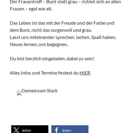
Der Frauentreff – Bunt statt grau – richtet sich an allen
Frauen – egal wie alt.
Access Foundation ® mit Anja Ziener -
Dickert
Das Leben ist das mit der Freude und der Farbe und
,
Kerstin Biß – Räume für mehr… | Ganzheitliche Wegbegleitung &
Coaching, Oedenberger Str. 65/Eingang B, 90491 Nürnberg,
dem Bunt, nicht das sorgenvoll und grau.
Deutschland
Mehr Infos
Lasst uns miteinander sprechen, lachen, Spaß haben,
Neues lernen, uns begegnen.
Montag, 10 August 2026
Du bist herzlich eingeladen, dabei zu sein!
Alles Infos und Termine findest du
HIER
Access Foundation ® mit Anja Ziener -
Dickert
,
Kerstin Biß – Räume für mehr… | Ganzheitliche Wegbegleitung &
Coaching, Oedenberger Str. 65/Eingang B, 90491 Nürnberg,
Deutschland
Mehr Infos
Donnerstag, 13 August 2026
teilen
teilen