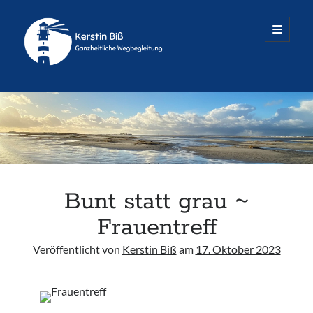
Räume
open
primary
menu
für
mehr
Sidebar
...
Termine nach Vereinbarung
Dienstag – Freitag
Alle Infos & Kontakt
Bunt statt grau ~
Frauentreff
Veröffentlicht von
Kerstin Biß
am
17. Oktober 2023
Räume für mehr…
Oedenberger Straße 65 · Eingang B
90491 Nürnberg