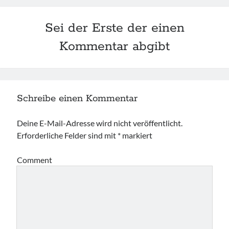
HörMuschel-DGS Treff | Begegnung in
Sei der Erste der einen
Deutscher Gebärdensprache
Kommentar abgibt
14:00
Uhr bis
15:30
Uhr,
Kerstin Biß – Räume für mehr… |
Ganzheitliche Wegbegleitung & Coaching, Oedenberger Str.
65/Eingang B, 90491 Nürnberg, Deutschland
Mehr Infos
Schreibe einen Kommentar
Sonntag, 23 August 2026
Deine E-Mail-Adresse wird nicht veröffentlicht.
Ankerzeit – Aufbruch & neue Klarheit
Erforderliche Felder sind mit
*
markiert
,
Studio Räume für mehr ... | Nürnberg
Mehr Infos
Comment