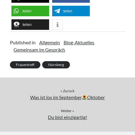
Wollgeflüster – Maschen & Miteinander
16:30
Uhr bis
18:30
Uhr,
Studio Räume für mehr... | Nürnberg
teilen
teilen
Mehr Infos
teilen
Sonntag, 16 August 2026
Published in
Allgemein
Blog-Aktuelles
Gemeinsam im Gespräch
Access Bars® Kurs – Lernen & Anwenden
,
Studio Räume für mehr... | Nürnberg
Mehr Infos
Frauentreff
Nürnberg
Mittwoch, 19 August 2026
« Zurück
Was ist los im September
Oktober
Netzwerk-Plausch für Unternehmerinnen
17:30
Uhr bis
19:30
Uhr,
Studio Räume für mehr ... | Nürnberg
Weiter »
Mehr Infos
Du bist einzigartig!
Samstag, 22 August 2026