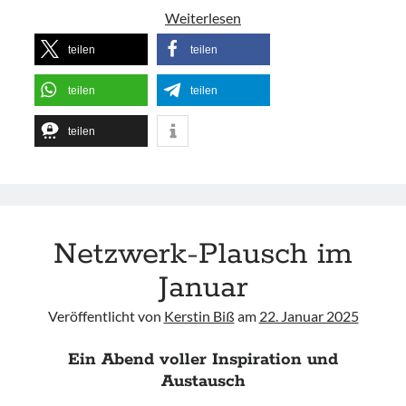
Wollgeflüster
Weiterlesen
–
teilen
teilen
Ein
Faden
teilen
teilen
verbindet…
teilen
Suche:
Netzwerk-Plausch im
Suchen
Januar
Veröffentlicht von
Kerstin Biß
am
22. Januar 2025
Ein Abend voller Inspiration und
Austausch