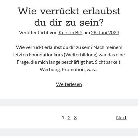
Wie verrückt erlaubst
du dir zu sein?
Veröffentlicht von
Kerstin Biß
am
28. Juni 2023
Wie verrückt erlaubst du dir zu sein? Nach meinem
letzten Foundationkurs (Weiterbildung) war das eine
Frage, die mich lange beschäftigt hat. Sichtbarkeit,
Werbung, Promotion, was…
Wie
Weiterlesen
verrückt
erlaubst
du
dir
Seitennummerierung
1
2
3
Next
zu
der
sein?