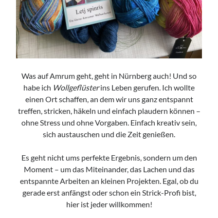
Ankerzeit – Aufbruch & neue Klarheit
,
Studio Räume für mehr ... | Nürnberg
Mehr Infos
Donnerstag, 03 September 2026
Was auf Amrum geht, geht in Nürnberg auch! Und so
habe ich
Wollgeflüster
ins Leben gerufen. Ich wollte
einen Ort schaffen, an dem wir uns ganz entspannt
Wollgeflüster – Maschen & Miteinander
treffen, stricken, häkeln und einfach plaudern können –
16:30
Uhr bis
18:30
Uhr,
Studio Räume für mehr... | Nürnberg
Mehr Infos
ohne Stress und ohne Vorgaben. Einfach kreativ sein,
sich austauschen und die Zeit genießen.
Es geht nicht ums perfekte Ergebnis, sondern um den
Moment – um das Miteinander, das Lachen und das
entspannte Arbeiten an kleinen Projekten. Egal, ob du
gerade erst anfängst oder schon ein Strick-Profi bist,
hier ist jeder willkommen!