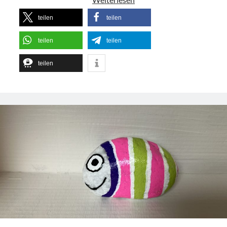
für
teilen
teilen
dein
Lymphdrüsensystem
teilen
teilen
teilen