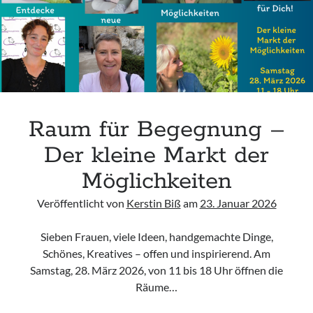
Anfahrt
Aug. - Sep. 2026
Raum für Begegnung –
Sonntag, 09 August 2026
Der kleine Markt der
Möglichkeiten
Access Foundation ® mit Anja Ziener -
Dickert
Veröffentlicht von
Kerstin Biß
am
23. Januar 2026
,
Kerstin Biß – Räume für mehr… | Ganzheitliche Wegbegleitung &
Coaching, Oedenberger Str. 65/Eingang B, 90491 Nürnberg,
Sieben Frauen, viele Ideen, handgemachte Dinge,
Deutschland
Mehr Infos
Schönes, Kreatives – offen und inspirierend. Am
Samstag, 28. März 2026, von 11 bis 18 Uhr öffnen die
Räume…
Montag, 10 August 2026