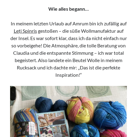
Wie alles begann…
Mittwoch, 19 August 2026
In meinem letzten Urlaub auf Amrum bin ich zufällig auf
Letj Spinris
gestoßen – die süße Wollmanufaktur auf
Netzwerk-Plausch für Unternehmerinnen
der Insel. Es war sofort klar, dass ich da nicht einfach nur
17:30
Uhr bis
19:30
Uhr,
Studio Räume für mehr ... | Nürnberg
so vorbeigehe! Die Atmosphäre, die tolle Beratung von
Mehr Infos
Claudia und die entspannte Stimmung – ich war total
begeistert. Also landete ein Beutel Wolle in meinem
Rucksack und ich dachte mir: „Das ist die perfekte
Samstag, 22 August 2026
Inspiration!“
HörMuschel-DGS Treff | Begegnung in
Deutscher Gebärdensprache
14:00
Uhr bis
15:30
Uhr,
Kerstin Biß – Räume für mehr… |
Ganzheitliche Wegbegleitung & Coaching, Oedenberger Str.
65/Eingang B, 90491 Nürnberg, Deutschland
Mehr Infos
Sonntag, 23 August 2026