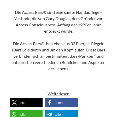
Die Access Bars® sind eine sanfte Handauflege –
Methode, die von Gary Douglas, dem Gründer von
Access Consciousness, Anfang der 1990er Jahre
entdeckt wurde.
Die Access Bars® bestehen aus 32 Energie-Riegeln
(Bars), die durch und um den Kopf laufen. Diese Bars
verbinden sich an bestimmten „Bars-Punkten“ und
entsprechen verschiedenen Bereichen und Aspekten
des Lebens.
Access
Weiterlesen
Bars®
teilen
teilen
lernen
in
teilen
teilen