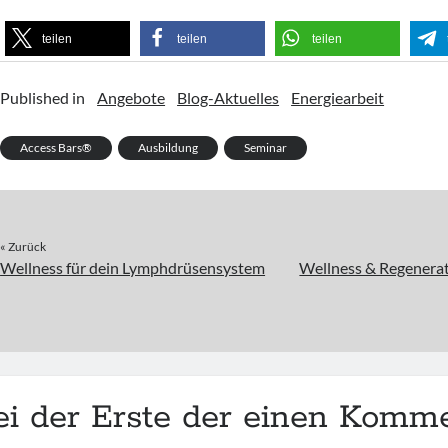
teilen
teilen
teilen
Published in
Angebote
Blog-Aktuelles
Energiearbeit
Access Bars®
Ausbildung
Seminar
« Zurück
Wellness für dein Lymphdrüsensystem
Wellness & Regenerat
ei der Erste der einen Komme