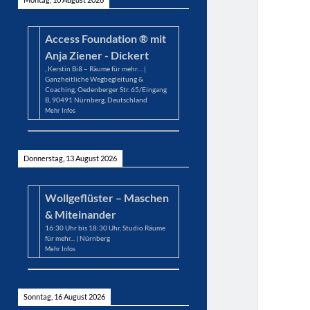
Access Foundation ® mit
Anja Ziener - Dickert
,
Kerstin Biß – Räume für mehr… |
Ganzheitliche Wegbegleitung &
Coaching, Oedenberger Str. 65/Eingang
B, 90491 Nürnberg, Deutschland
Mehr Infos
Donnerstag, 13 August 2026
Wollgeflüster – Maschen
& Miteinander
16:30
Uhr bis
18:30
Uhr,
Studio Räume
für mehr... | Nürnberg
Mehr Infos
Sonntag, 16 August 2026