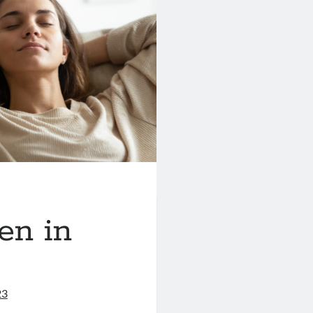
en in
23