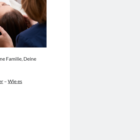
ine Familie, Deine
er
–
Wie es