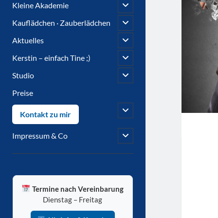
open
Kleine Akademie
child
menu
open
Kauflädchen · Zauberlädchen
child
menu
open
Aktuelles
child
menu
open
Kerstin – einfach Tine ;)
child
menu
open
Studio
child
menu
Preise
open
Kontakt zu mir
child
menu
open
Impressum & Co
child
menu
Sidebar
Termine nach Vereinbarung
Dienstag – Freitag