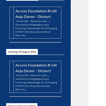
Access Foundation ® mit
Anja Ziener - Dickert
,
Kerstin Biß – Räume für mehr… |
Ganzheitliche Wegbegleitung &
Coaching, Oedenberger Str. 65/Eingang
B, 90491 Nürnberg, Deutschland
Mehr Infos
Sonntag, 09 August 2026
Access Foundation ® mit
Anja Ziener - Dickert
,
Kerstin Biß – Räume für mehr… |
Ganzheitliche Wegbegleitung &
Coaching, Oedenberger Str. 65/Eingang
B, 90491 Nürnberg, Deutschland
Mehr Infos
Montag, 10 August 2026