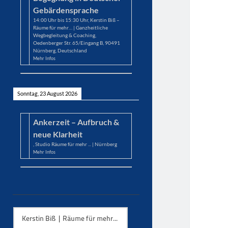
Gebärdensprache
14:00
Uhr bis
15:30
Uhr,
Kerstin Biß –
Räume für mehr… | Ganzheitliche
Wegbegleitung & Coaching,
Oedenberger Str. 65/Eingang B, 90491
Nürnberg, Deutschland
Mehr Infos
Sonntag, 23 August 2026
Ankerzeit – Aufbruch &
neue Klarheit
,
Studio Räume für mehr ... | Nürnberg
Mehr Infos