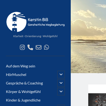
Räume
für
mehr
...
Klarheit · Orientierung · Wohlgefühl
instagram
phone
email-
whatsapp
form
Auf dem Weg sein
open
HörMuschel
child
menu
open
Gespräche & Coaching
child
menu
open
Körper & Wohlgefühl
child
menu
Kinder & Jugendliche