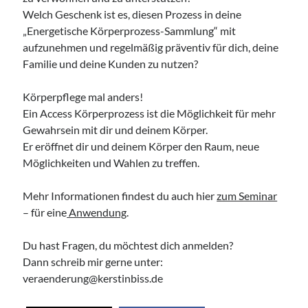
Welch Geschenk ist es, diesen Prozess in deine
Access Foundation ® mit Anja Ziener -
„Energetische Körperprozess-Sammlung“ mit
Dickert
aufzunehmen und regelmäßig präventiv für dich, deine
,
Kerstin Biß – Räume für mehr… | Ganzheitliche Wegbegleitung &
Familie und deine Kunden zu nutzen?
Coaching, Oedenberger Str. 65/Eingang B, 90491 Nürnberg,
Deutschland
Mehr Infos
Körperpflege mal anders!
Ein Access Körperprozess ist die Möglichkeit für mehr
Gewahrsein mit dir und deinem Körper.
Sonntag, 09 August 2026
Er eröffnet dir und deinem Körper den Raum, neue
Möglichkeiten und Wahlen zu treffen.
Access Foundation ® mit Anja Ziener -
Dickert
Mehr Informationen findest du auch hier
zum Seminar
,
Kerstin Biß – Räume für mehr… | Ganzheitliche Wegbegleitung &
Coaching, Oedenberger Str. 65/Eingang B, 90491 Nürnberg,
– für eine
Anwendung
.
Deutschland
Mehr Infos
Du hast Fragen, du möchtest dich anmelden?
Dann schreib mir gerne unter:
veraenderung@kerstinbiss.de
Montag, 10 August 2026