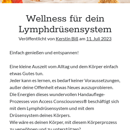
Anfahrt
Wellness für dein
Lymphdrüsensystem
Veröffentlicht von
Kerstin Biß
am
11. Juli 2023
Aug. 2026
Einfach genießen und entspannen!
Freitag, 07 August 2026
Eine kleine Auszeit vom Alltag und dem Körper einfach
etwas Gutes tun.
Access Foundation ® mit Anja Ziener -
Jeder kann es lernen, es bedarf keiner Voraussetzungen,
Dickert
außer deine Offenheit etwas Neues auszuprobieren.
,
Kerstin Biß – Räume für mehr… | Ganzheitliche Wegbegleitung &
Die Energien dieses wundervollen Handauflege-
Coaching, Oedenberger Str. 65/Eingang B, 90491 Nürnberg,
Deutschland
Prozesses von Access Consciousness® beschäftigt sich
Mehr Infos
mit dem Lymphdrüsensystem und mit dem
Drüsensystem deines Körpers.
Wie wäre es deinen Körper, mit diesem Körperprozess
Samstag, 08 August 2026
zu verwöhnen und zu unterstützen?