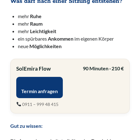
Was darf nach einer Sitzung entstehen?
mehr
Ruhe
mehr
Raum
mehr
Leichtigkeit
ein spürbares
Ankommen
im eigenen Körper
neue
Möglichkeiten
SolEmira Flow
90 Minuten · 210 €
Termin anfragen
0911 – 999 48 415
Gut zu wissen: