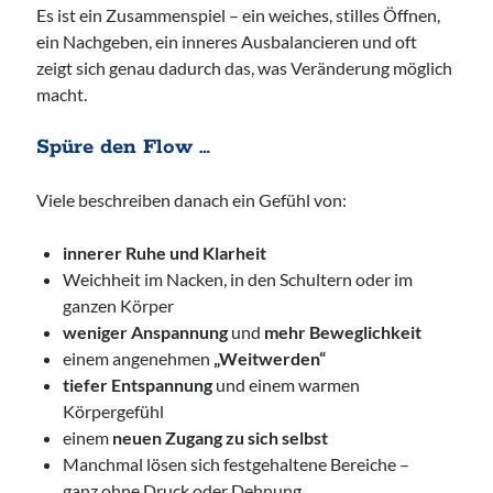
Es ist ein Zusammenspiel – ein weiches, stilles Öffnen,
ein Nachgeben, ein inneres Ausbalancieren und oft
Ankerzeit – Aufbruch & neue Klarheit
zeigt sich genau dadurch das, was Veränderung möglich
,
Studio Räume für mehr ... | Nürnberg
Mehr Infos
macht.
Spüre den Flow …
Donnerstag, 03 September 2026
Viele beschreiben danach ein Gefühl von:
Wollgeflüster – Maschen & Miteinander
16:30
Uhr bis
18:30
Uhr,
Studio Räume für mehr... | Nürnberg
innerer Ruhe und Klarheit
Mehr Infos
Weichheit im Nacken, in den Schultern oder im
ganzen Körper
weniger Anspannung
und
mehr Beweglichkeit
einem angenehmen
„Weitwerden“
tiefer Entspannung
und einem warmen
Körpergefühl
einem
neuen Zugang zu sich selbst
Manchmal lösen sich festgehaltene Bereiche –
ganz ohne Druck oder Dehnung.