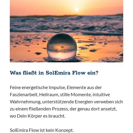
Mittwoch, 19 August 2026
Netzwerk-Plausch für Unternehmerinnen
17:30
Uhr bis
19:30
Uhr,
Studio Räume für mehr ... | Nürnberg
Mehr Infos
Samstag, 22 August 2026
Was fließt in SolEmira Flow ein?
HörMuschel-DGS Treff | Begegnung in
Feine energetische Impulse, Elemente aus der
Deutscher Gebärdensprache
Faszienarbeit, Heilraum, stille Momente, intuitive
14:00
Uhr bis
15:30
Uhr,
Kerstin Biß – Räume für mehr… |
Ganzheitliche Wegbegleitung & Coaching, Oedenberger Str.
Wahrnehmung, unterstützende Energien verweben sich
65/Eingang B, 90491 Nürnberg, Deutschland
zu einem fließenden Prozess, der genau dort ansetzt,
Mehr Infos
wo Dein Körper es braucht.
SolEmira Flow ist kein Konzept.
Sonntag, 23 August 2026