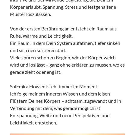
Körper erlaubt, Spannung, Stress und festgehaltene
Access Foundation ® mit Anja Ziener -
Muster loszulassen.
Dickert
,
Kerstin Biß – Räume für mehr… | Ganzheitliche Wegbegleitung &
Coaching, Oedenberger Str. 65/Eingang B, 90491 Nürnberg,
Von der ersten Berührung an entsteht ein Raum aus
Deutschland
Ruhe, Wärme und Leichtigkeit.
Mehr Infos
Ein Raum, in dem Dein System aufatmen, tiefer sinken
und sich neu sortieren darf.
Viele spüren schon zu Beginn, wie der Körper weich
Donnerstag, 13 August 2026
wird und loslässt – ganz ohne erklären zu müssen, wo es
gerade zieht oder eng ist.
Wollgeflüster – Maschen & Miteinander
16:30
Uhr bis
18:30
Uhr,
Studio Räume für mehr... | Nürnberg
Mehr Infos
SolEmira Flow entsteht immer im Moment.
Ich folge meinem inneren Wissen und dem leisen
Flüstern Deines Körpers – achtsam, zugewandt und in
Sonntag, 16 August 2026
Verbindung mit dem, was gerade möglich ist:
Entspannung, Weite und neue Perspektiven und
Access Bars® Kurs – Lernen & Anwenden
Leichtigkeit entstehen.
,
Studio Räume für mehr... | Nürnberg
Mehr Infos