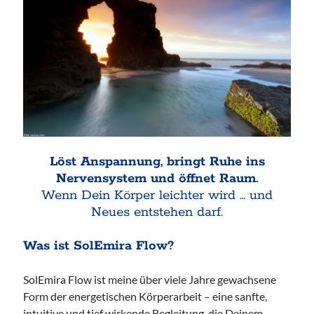
Anfahrt
Aug. - Sep. 2026
Sonntag, 09 August 2026
Löst Anspannung, bringt Ruhe ins
Nervensystem und öffnet Raum.
Access Foundation ® mit Anja Ziener -
Wenn Dein Körper leichter wird … und
Dickert
Neues entstehen darf.
,
Kerstin Biß – Räume für mehr… | Ganzheitliche Wegbegleitung &
Coaching, Oedenberger Str. 65/Eingang B, 90491 Nürnberg,
Deutschland
Was ist SolEmira Flow?
Mehr Infos
SolEmira Flow ist meine über viele Jahre gewachsene
Form der energetischen Körperarbeit – eine sanfte,
Montag, 10 August 2026
intuitive und tief wirkende Begleitung, die Deinem