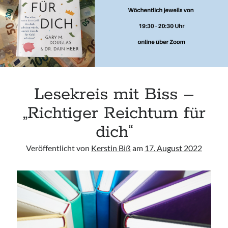
Anfahrt
Aug. 2026
Lesekreis mit Biss –
Freitag, 07 August 2026
„Richtiger Reichtum für
dich“
Access Foundation ® mit Anja Ziener -
Dickert
Veröffentlicht von
Kerstin Biß
am
17. August 2022
,
Kerstin Biß – Räume für mehr… | Ganzheitliche Wegbegleitung &
Coaching, Oedenberger Str. 65/Eingang B, 90491 Nürnberg,
Deutschland
Mehr Infos
Samstag, 08 August 2026