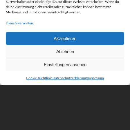
Surfverhalten oder eindeutige IDs auf dieser Website verarbeiten. Wenn du
deine Zustimmung nicht erteilst oder zurückziehst, können bestimmte
Merkmale und Funktionen beeinträchtigt werden.
Dienste verwalten
Akzeptieren
Ablehnen
Einstellungen ansehen
Cookie-Richtlinie
Datenschutzerklärung
Impressum
Scroll
to
the
top
Kontakt