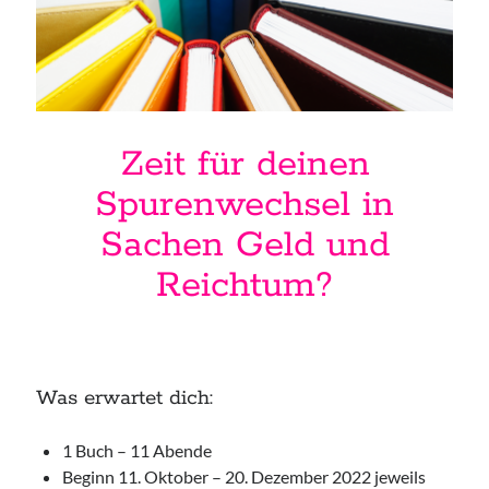
Access Foundation ® mit Anja Ziener -
Dickert
,
Kerstin Biß – Räume für mehr… | Ganzheitliche Wegbegleitung &
Coaching, Oedenberger Str. 65/Eingang B, 90491 Nürnberg,
Deutschland
Mehr Infos
Zeit für deinen
Spurenwechsel
in
Sonntag, 09 August 2026
Sachen Geld und
Access Foundation ® mit Anja Ziener -
Reichtum?
Dickert
,
Kerstin Biß – Räume für mehr… | Ganzheitliche Wegbegleitung &
Coaching, Oedenberger Str. 65/Eingang B, 90491 Nürnberg,
Deutschland
Mehr Infos
Was erwartet dich:
Montag, 10 August 2026
1 Buch – 11 Abende
Beginn 11. Oktober – 20. Dezember 2022 jeweils