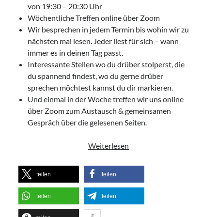
Access Foundation ® mit Anja Ziener -
von 19:30 – 20:30 Uhr
Dickert
Wöchentliche Treffen online über Zoom
,
Kerstin Biß – Räume für mehr… | Ganzheitliche Wegbegleitung &
Wir besprechen in jedem Termin bis wohin wir zu
Coaching, Oedenberger Str. 65/Eingang B, 90491 Nürnberg,
nächsten mal lesen. Jeder liest für sich – wann
Deutschland
Mehr Infos
immer es in deinen Tag passt.
Interessante Stellen wo du drüber stolperst, die
du spannend findest, wo du gerne drüber
Donnerstag, 13 August 2026
sprechen möchtest kannst du dir markieren.
Und einmal in der Woche treffen wir uns online
Wollgeflüster – Maschen & Miteinander
über Zoom zum Austausch & gemeinsamen
16:30
Uhr bis
18:30
Uhr,
Studio Räume für mehr... | Nürnberg
Gespräch über die gelesenen Seiten.
Mehr Infos
Lesekreis
Weiterlesen
mit
Sonntag, 16 August 2026
Biss
teilen
teilen
–
Access Bars® Kurs – Lernen & Anwenden
„Richtiger
teilen
teilen
,
Studio Räume für mehr... | Nürnberg
Reichtum
Mehr Infos
für