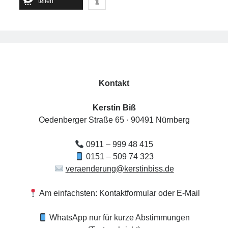
teilen
dich“
Mittwoch, 19 August 2026
Netzwerk-Plausch für Unternehmerinnen
17:30
Uhr bis
19:30
Uhr,
Studio Räume für mehr ... | Nürnberg
Mehr Infos
Kontakt
Samstag, 22 August 2026
Kerstin Biß
Oedenberger Straße 65 · 90491 Nürnberg
HörMuschel-DGS Treff | Begegnung in
Deutscher Gebärdensprache
0911 – 999 48 415
14:00
Uhr bis
15:30
Uhr,
Kerstin Biß – Räume für mehr… |
0151 – 509 74 323
Ganzheitliche Wegbegleitung & Coaching, Oedenberger Str.
veraenderung@kerstinbiss.de
65/Eingang B, 90491 Nürnberg, Deutschland
Mehr Infos
Am einfachsten: Kontaktformular oder E-Mail
WhatsApp nur für kurze Abstimmungen