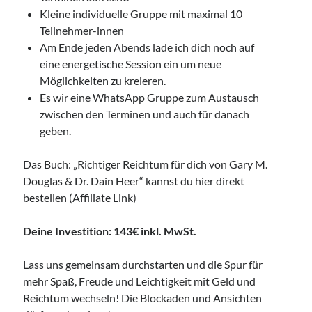
16:30
Uhr bis
18:30
Uhr,
Studio Räume für mehr... | Nürnberg
Kleine individuelle Gruppe mit maximal 10
Mehr Infos
Teilnehmer-innen
Am Ende jeden Abends lade ich dich noch auf
eine energetische Session ein um neue
Samstag, 05 September 2026
Möglichkeiten zu kreieren.
Es wir eine WhatsApp Gruppe zum Austausch
HörMuschel-DGS Treff | Begegnung in
zwischen den Terminen und auch für danach
Deutscher Gebärdensprache
geben.
14:00
Uhr bis
15:30
Uhr,
Kerstin Biß – Räume für mehr… |
Ganzheitliche Wegbegleitung & Coaching, Oedenberger Str.
65/Eingang B, 90491 Nürnberg, Deutschland
Das Buch: „Richtiger Reichtum für dich von Gary M.
Mehr Infos
Douglas & Dr. Dain Heer“ kannst du hier direkt
bestellen (
Affiliate Link
)
Deine Investition: 143€ inkl. MwSt.
Lass uns gemeinsam durchstarten und die Spur für
mehr Spaß, Freude und Leichtigkeit mit Geld und
Reichtum wechseln! Die Blockaden und Ansichten