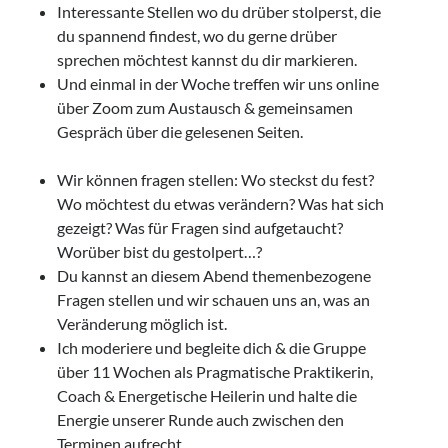
Samstag, 22 August 2026
Interessante Stellen wo du drüber stolperst, die
du spannend findest, wo du gerne drüber
sprechen möchtest kannst du dir markieren.
HörMuschel-DGS Treff | Begegnung in
Und einmal in der Woche treffen wir uns online
Deutscher Gebärdensprache
über Zoom zum Austausch & gemeinsamen
14:00
Uhr bis
15:30
Uhr,
Kerstin Biß – Räume für mehr… |
Ganzheitliche Wegbegleitung & Coaching, Oedenberger Str.
Gespräch über die gelesenen Seiten.
65/Eingang B, 90491 Nürnberg, Deutschland
Mehr Infos
Wir können fragen stellen: Wo steckst du fest?
Wo möchtest du etwas verändern? Was hat sich
Sonntag, 23 August 2026
gezeigt? Was für Fragen sind aufgetaucht?
Worüber bist du gestolpert…?
Du kannst an diesem Abend themenbezogene
Ankerzeit – Aufbruch & neue Klarheit
Fragen stellen und wir schauen uns an, was an
,
Studio Räume für mehr ... | Nürnberg
Mehr Infos
Veränderung möglich ist.
Ich moderiere und begleite dich & die Gruppe
über 11 Wochen als Pragmatische Praktikerin,
Donnerstag, 03 September 2026
Coach & Energetische Heilerin und halte die
Energie unserer Runde auch zwischen den
Wollgeflüster – Maschen & Miteinander
Terminen aufrecht.