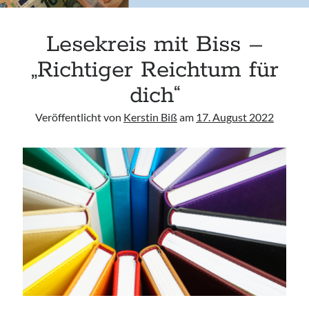
Anfahrt
Lesekreis mit Biss –
„Richtiger Reichtum für
dich“
Aug. - Sep. 2026
Veröffentlicht von
Kerstin Biß
am
17. August 2022
Montag, 10 August 2026
Access Foundation ® mit Anja Ziener -
Dickert
,
Kerstin Biß – Räume für mehr… | Ganzheitliche Wegbegleitung &
Coaching, Oedenberger Str. 65/Eingang B, 90491 Nürnberg,
Deutschland
Mehr Infos
Donnerstag, 13 August 2026