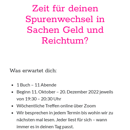
Zeit für deinen
Wollgeflüster – Maschen & Miteinander
16:30
Uhr bis
18:30
Uhr,
Studio Räume für mehr... | Nürnberg
Spurenwechsel
in
Mehr Infos
Sachen Geld und
Reichtum?
Sonntag, 16 August 2026
Access Bars® Kurs – Lernen & Anwenden
,
Studio Räume für mehr... | Nürnberg
Mehr Infos
Was erwartet dich:
1 Buch – 11 Abende
Mittwoch, 19 August 2026
Beginn 11. Oktober – 20. Dezember 2022 jeweils
von 19:30 – 20:30 Uhr
Netzwerk-Plausch für Unternehmerinnen
Wöchentliche Treffen online über Zoom
17:30
Uhr bis
19:30
Uhr,
Studio Räume für mehr ... | Nürnberg
Wir besprechen in jedem Termin bis wohin wir zu
Mehr Infos
nächsten mal lesen. Jeder liest für sich – wann
immer es in deinen Tag passt.